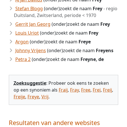
Stefan Blogg
(onder)zoekt de naam
Frey
- regio
Duitsland, Zwitserland, periode < 1970
Gerrit Jan Georg
(onder)zoekt de naam
Frey
Louis Uriot
(onder)zoekt de naam
Frey
Argon
(onder)zoekt de naam
Freye
Johnny Vrijens
(onder)zoekt de naam
Freyens
Petra 2
(onder)zoekt de naam
Freyne, de
Zoeksuggestie
: Probeer ook eens te zoeken
op een synoniem als
Fraij
,
Fray
,
Free
,
Frei
,
Freij
,
Freije
,
Freye
,
Vrij
.
Resultaten van andere websites