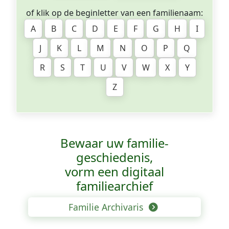
of klik op de beginletter van een familienaam:
A
B
C
D
E
F
G
H
I
J
K
L
M
N
O
P
Q
R
S
T
U
V
W
X
Y
Z
Bewaar uw familie­
geschiedenis,
vorm een digitaal
familiearchief
Familie Archivaris