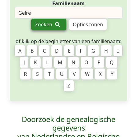
Familienaam
Zoeken
Opties tonen
of klik op de beginletter van een familienaam:
A
B
C
D
E
F
G
H
I
J
K
L
M
N
O
P
Q
R
S
T
U
V
W
X
Y
Z
Doorzoek de genealogische
gegevens
van Nederlandse en Belgische