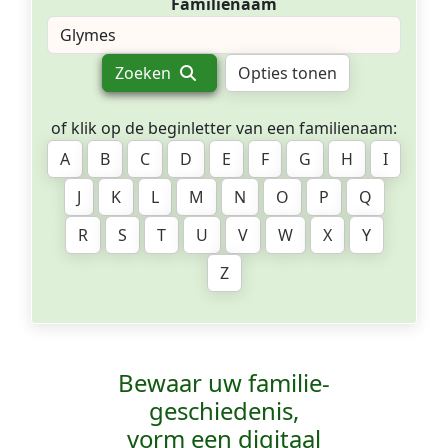
Familienaam
Zoeken
Opties tonen
of klik op de beginletter van een familienaam:
A
B
C
D
E
F
G
H
I
J
K
L
M
N
O
P
Q
R
S
T
U
V
W
X
Y
Z
Bewaar uw familie­
geschiedenis,
vorm een digitaal