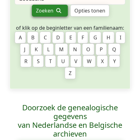
Zoeken
Opties tonen
of klik op de beginletter van een familienaam:
A
B
C
D
E
F
G
H
I
J
K
L
M
N
O
P
Q
R
S
T
U
V
W
X
Y
Z
Doorzoek de genealogische
gegevens
van Nederlandse en Belgische
archieven