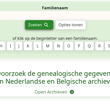
Familienaam
Zoeken
Opties tonen
of klik op de beginletter van een familienaam:
H
I
J
K
L
M
N
O
P
Q
R
oorzoek de genealogische gegeve
n Nederlandse en Belgische archie
Open Archieven