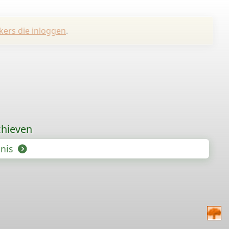
kers die inloggen
.
chieven
enis