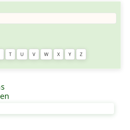
S
T
U
V
W
X
Y
Z
ns
ven