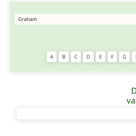
A
B
C
D
E
F
G
D
va