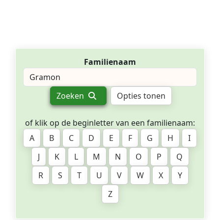
Familienaam
Zoeken
Opties tonen
of klik op de beginletter van een familienaam:
A
B
C
D
E
F
G
H
I
J
K
L
M
N
O
P
Q
R
S
T
U
V
W
X
Y
Z