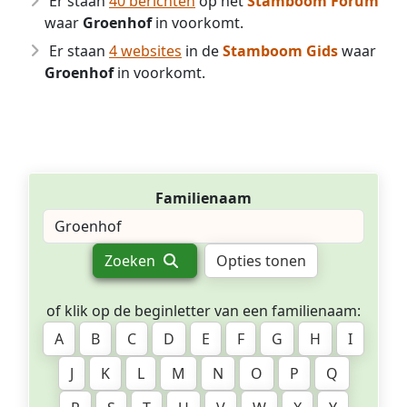
Er staan
40 berichten
op het
Stamboom Forum
waar
Groenhof
in voorkomt.
Er staan
4 websites
in de
Stamboom Gids
waar
Groenhof
in voorkomt.
Familienaam
Zoeken
Opties tonen
of klik op de beginletter van een familienaam:
A
B
C
D
E
F
G
H
I
J
K
L
M
N
O
P
Q