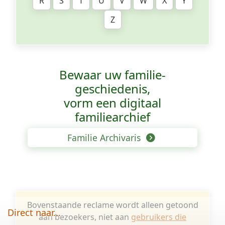
R
S
T
U
V
W
X
Y
Z
Bewaar uw familie­
geschiedenis,
vorm een digitaal
familiearchief
Familie Archivaris
Bovenstaande reclame wordt alleen getoond
Direct naar...
aan bezoekers, niet aan
gebruikers die