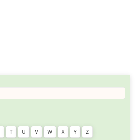
S
T
U
V
W
X
Y
Z