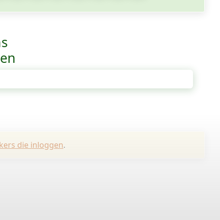
ns
ven
kers die inloggen
.