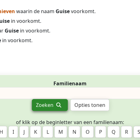
hieven
waarin de naam
Guise
voorkomt.
uise
in voorkomt.
ar
Guise
in voorkomt.
e
in voorkomt.
Familienaam
Zoeken
Opties tonen
of klik op de beginletter van een familienaam:
H
I
J
K
L
M
N
O
P
Q
R