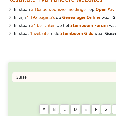
Er staan
3.163 persoonsvermeldingen
op
Open Arc
Er zijn
1.192 pagina's
op
Genealogie Online
waar
G
Er staan
34 berichten
op het
Stamboom Forum
wa
Er staat
1 website
in de
Stamboom Gids
waar
Guis
A
B
C
D
E
F
G