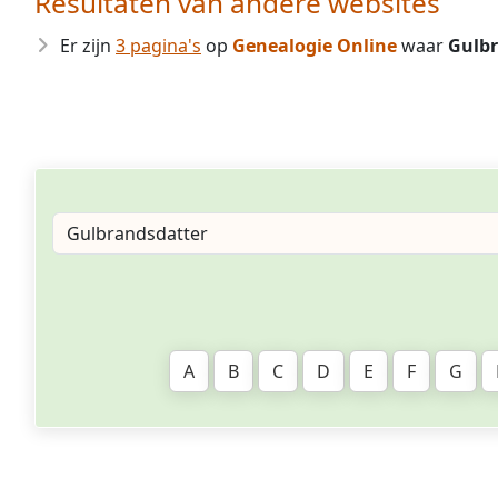
Resultaten van andere websites
Er zijn
3 pagina's
op
Genealogie Online
waar
Gulbr
A
B
C
D
E
F
G