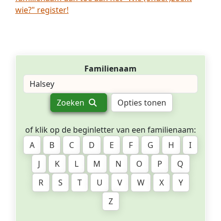
wie?" register!
Familienaam
Zoeken
Opties tonen
of klik op de beginletter van een familienaam:
A
B
C
D
E
F
G
H
I
J
K
L
M
N
O
P
Q
R
S
T
U
V
W
X
Y
Z