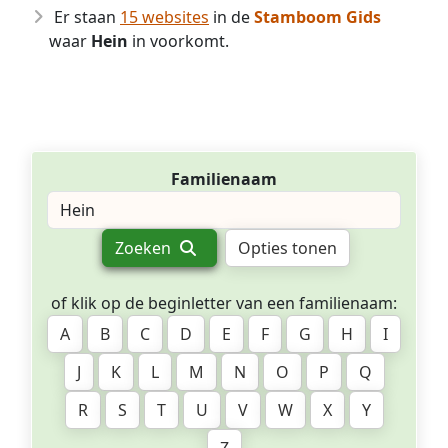
Er staan
15 websites
in de
Stamboom Gids
waar
Hein
in voorkomt.
Familienaam
Zoeken
Opties tonen
of klik op de beginletter van een familienaam:
A
B
C
D
E
F
G
H
I
J
K
L
M
N
O
P
Q
R
S
T
U
V
W
X
Y