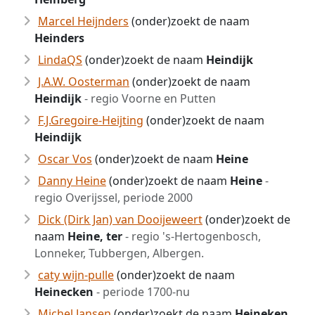
Marcel Heijnders
(onder)zoekt de naam
Heinders
LindaQS
(onder)zoekt de naam
Heindijk
J.A.W. Oosterman
(onder)zoekt de naam
Heindijk
- regio Voorne en Putten
F.J.Gregoire-Heijting
(onder)zoekt de naam
Heindijk
Oscar Vos
(onder)zoekt de naam
Heine
Danny Heine
(onder)zoekt de naam
Heine
-
regio Overijssel, periode 2000
Dick (Dirk Jan) van Dooijeweert
(onder)zoekt de
naam
Heine, ter
- regio 's-Hertogenbosch,
Lonneker, Tubbergen, Albergen.
caty wijn-pulle
(onder)zoekt de naam
Heinecken
- periode 1700-nu
Michel Jansen
(onder)zoekt de naam
Heineken