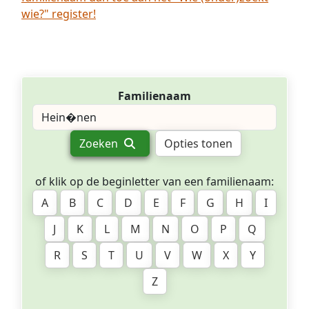
wie?" register!
Familienaam
Zoeken
Opties tonen
of klik op de beginletter van een familienaam:
A
B
C
D
E
F
G
H
I
J
K
L
M
N
O
P
Q
R
S
T
U
V
W
X
Y
Z