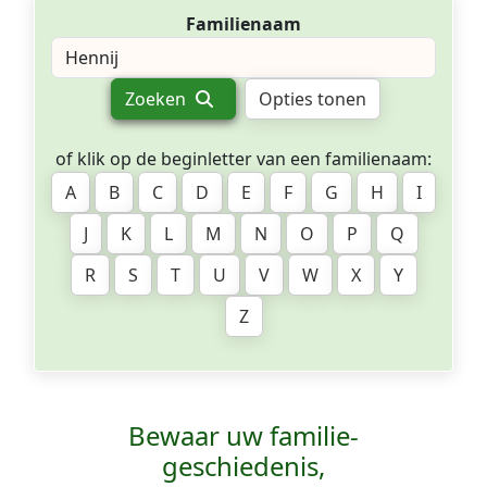
Familienaam
Zoeken
Opties tonen
of klik op de beginletter van een familienaam:
A
B
C
D
E
F
G
H
I
J
K
L
M
N
O
P
Q
R
S
T
U
V
W
X
Y
Z
Bewaar uw familie­
geschiedenis,