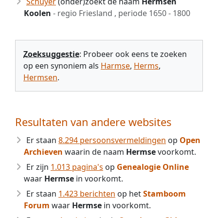
Schuyer
(onder)zoekt de naam
Hermsen
Koolen
- regio Friesland , periode 1650 - 1800
Zoeksuggestie
: Probeer ook eens te zoeken
op een synoniem als
Harmse
,
Herms
,
Hermsen
.
Resultaten van andere websites
Er staan
8.294 persoonsvermeldingen
op
Open
Archieven
waarin de naam
Hermse
voorkomt.
Er zijn
1.013 pagina's
op
Genealogie Online
waar
Hermse
in voorkomt.
Er staan
1.423 berichten
op het
Stamboom
Forum
waar
Hermse
in voorkomt.