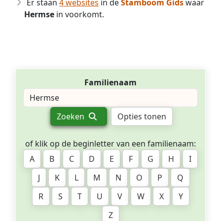
Er staan
4 websites
in de
Stamboom Gids
waar
Hermse
in voorkomt.
Familienaam
Zoeken
Opties tonen
of klik op de beginletter van een familienaam:
A
B
C
D
E
F
G
H
I
J
K
L
M
N
O
P
Q
R
S
T
U
V
W
X
Y
Z