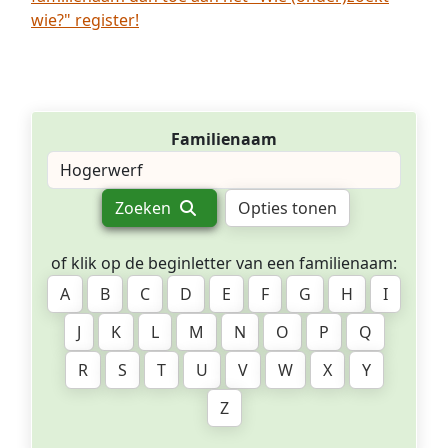
wie?" register!
Familienaam
Zoeken
Opties tonen
of klik op de beginletter van een familienaam:
A
B
C
D
E
F
G
H
I
J
K
L
M
N
O
P
Q
R
S
T
U
V
W
X
Y
Z