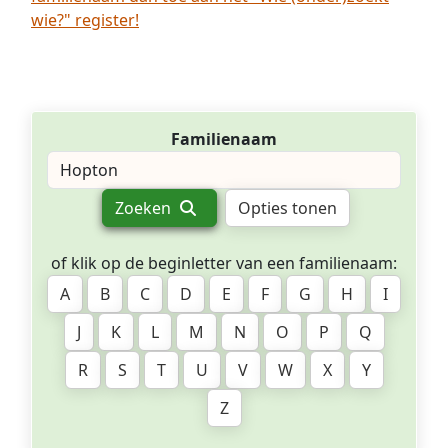
wie?" register!
Familienaam
Zoeken
Opties tonen
of klik op de beginletter van een familienaam:
A
B
C
D
E
F
G
H
I
J
K
L
M
N
O
P
Q
R
S
T
U
V
W
X
Y
Z