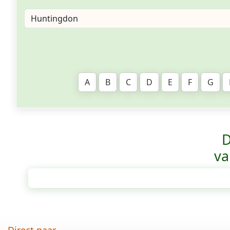
A
B
C
D
E
F
G
D
va