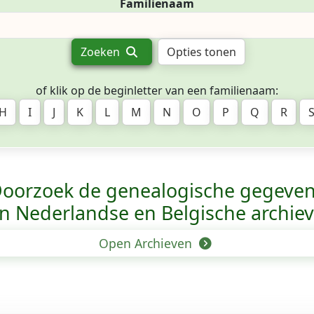
Familienaam
Zoeken
Opties tonen
of klik op de beginletter van een familienaam:
H
I
J
K
L
M
N
O
P
Q
R
oorzoek de genealogische gegeve
n Nederlandse en Belgische archie
Open Archieven