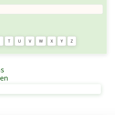
S
T
U
V
W
X
Y
Z
ns
ven