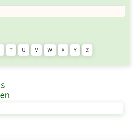
S
T
U
V
W
X
Y
Z
ns
ven