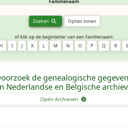
Familienaam
Zoeken
Opties tonen
of klik op de beginletter van een familienaam:
H
I
J
K
L
M
N
O
P
Q
R
oorzoek de genealogische gegeve
n Nederlandse en Belgische archie
Open Archieven