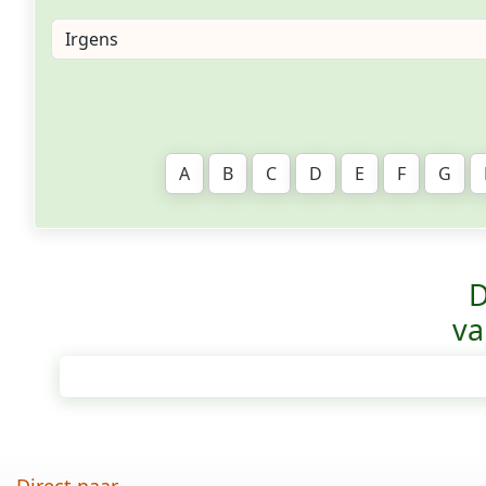
A
B
C
D
E
F
G
D
va