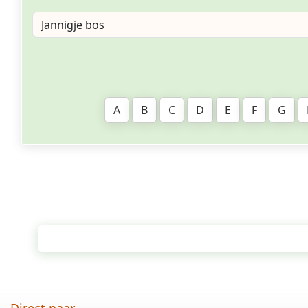
A
B
C
D
E
F
G