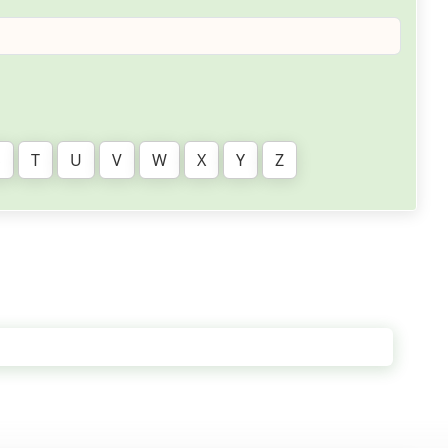
S
T
U
V
W
X
Y
Z