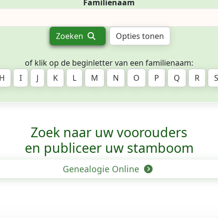
Familienaam
Zoeken
Opties tonen
of klik op de beginletter van een familienaam:
H
I
J
K
L
M
N
O
P
Q
R
Zoek naar uw voorouders
en publiceer uw stamboom
Genealogie Online