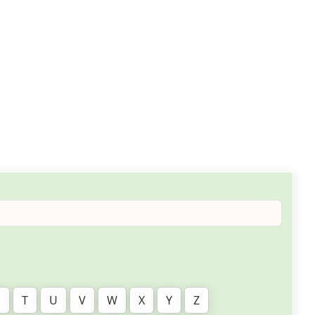
S
T
U
V
W
X
Y
Z