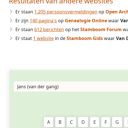
Resultaten van andere websites
Er staan
1.205 persoonsvermeldingen
op
Open Arc
Er zijn
140 pagina's
op
Genealogie Online
waar
Va
Er staan
612 berichten
op het
Stamboom Forum
w
Er staat
1 website
in de
Stamboom Gids
waar
Van 
A
B
C
D
E
F
G