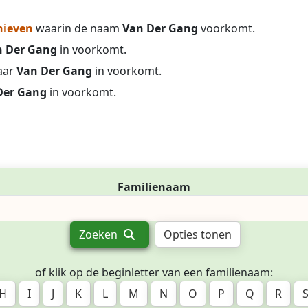
hieven
waarin de naam
Van Der Gang
voorkomt.
n Der Gang
in voorkomt.
aar
Van Der Gang
in voorkomt.
Der Gang
in voorkomt.
Familienaam
Zoeken
Opties tonen
of klik op de beginletter van een familienaam:
H
I
J
K
L
M
N
O
P
Q
R