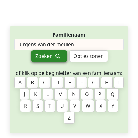
Familienaam
Zoeken
Opties tonen
of klik op de beginletter van een familienaam:
A
B
C
D
E
F
G
H
I
J
K
L
M
N
O
P
Q
R
S
T
U
V
W
X
Y
Z