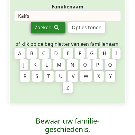
Familienaam
Zoeken
Opties tonen
of klik op de beginletter van een familienaam:
A
B
C
D
E
F
G
H
I
J
K
L
M
N
O
P
Q
R
S
T
U
V
W
X
Y
Z
Bewaar uw familie­
geschiedenis,