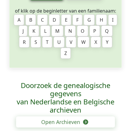
of klik op de beginletter van een familienaam:
A
B
C
D
E
F
G
H
I
J
K
L
M
N
O
P
Q
R
S
T
U
V
W
X
Y
Z
Doorzoek de genealogische
gegevens
van Nederlandse en Belgische
archieven
Open Archieven