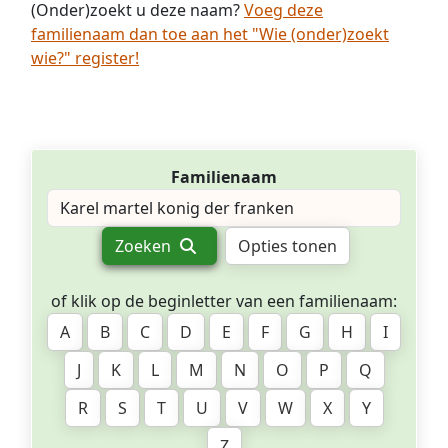
(Onder)zoekt u deze naam?
Voeg deze
familienaam dan toe aan het "Wie (onder)zoekt
wie?" register!
Familienaam
Zoeken
Opties tonen
of klik op de beginletter van een familienaam:
A
B
C
D
E
F
G
H
I
J
K
L
M
N
O
P
Q
R
S
T
U
V
W
X
Y
Z