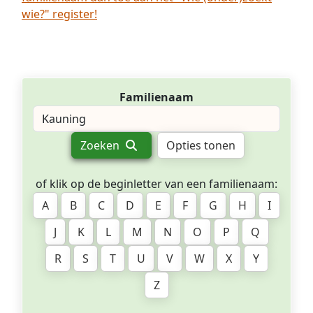
wie?" register!
Familienaam
Zoeken
Opties tonen
of klik op de beginletter van een familienaam:
A
B
C
D
E
F
G
H
I
J
K
L
M
N
O
P
Q
R
S
T
U
V
W
X
Y
Z