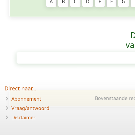
A
B
C
D
E
F
G
D
va
Direct naar...
Bovenstaande rec
Abonnement
Vraag/antwoord
Disclaimer