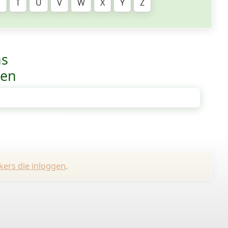
S
T
U
V
W
X
Y
Z
ns
ven
kers die inloggen
.