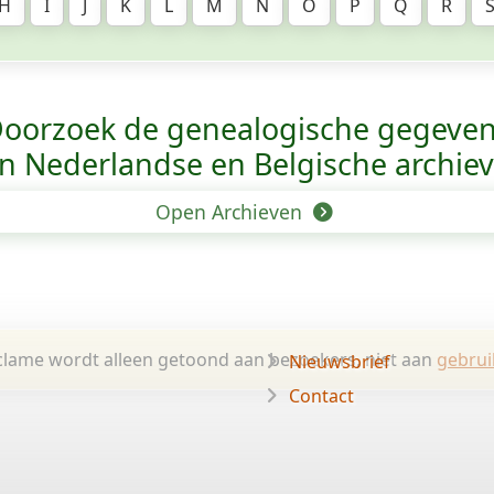
H
I
J
K
L
M
N
O
P
Q
R
oorzoek de genealogische gegeve
n Nederlandse en Belgische archie
Open Archieven
lame wordt alleen getoond aan bezoekers, niet aan
gebrui
Nieuwsbrief
Contact