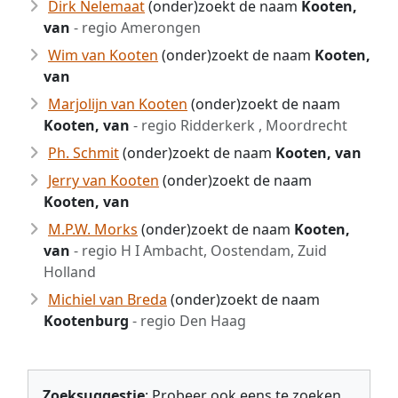
Dirk Nelemaat
(onder)zoekt de naam
Kooten,
van
- regio Amerongen
Wim van Kooten
(onder)zoekt de naam
Kooten,
van
Marjolijn van Kooten
(onder)zoekt de naam
Kooten, van
- regio Ridderkerk , Moordrecht
Ph. Schmit
(onder)zoekt de naam
Kooten, van
Jerry van Kooten
(onder)zoekt de naam
Kooten, van
M.P.W. Morks
(onder)zoekt de naam
Kooten,
van
- regio H I Ambacht, Oostendam, Zuid
Holland
Michiel van Breda
(onder)zoekt de naam
Kootenburg
- regio Den Haag
Zoeksuggestie
: Probeer ook eens te zoeken