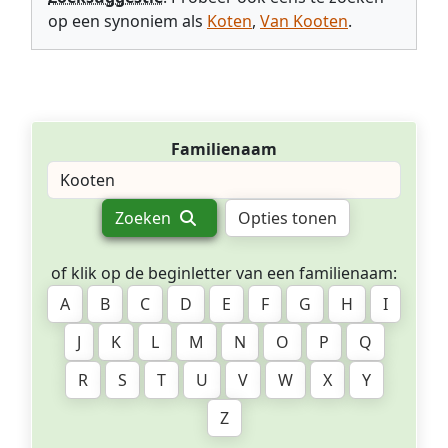
op een synoniem als
Koten
,
Van Kooten
.
Familienaam
Zoeken
Opties tonen
of klik op de beginletter van een familienaam:
A
B
C
D
E
F
G
H
I
J
K
L
M
N
O
P
Q
R
S
T
U
V
W
X
Y
Z