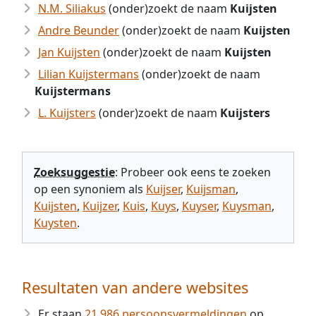
N.M. Siliakus
(onder)zoekt de naam
Kuijsten
Andre Beunder
(onder)zoekt de naam
Kuijsten
Jan Kuijsten
(onder)zoekt de naam
Kuijsten
Lilian Kuijstermans
(onder)zoekt de naam
Kuijstermans
L. Kuijsters
(onder)zoekt de naam
Kuijsters
Zoeksuggestie
: Probeer ook eens te zoeken
op een synoniem als
Kuijser
,
Kuijsman
,
Kuijsten
,
Kuijzer
,
Kuis
,
Kuys
,
Kuyser
,
Kuysman
,
Kuysten
.
Resultaten van andere websites
Er staan
21.986 persoonsvermeldingen
op