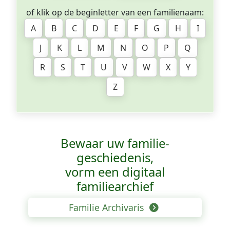
of klik op de beginletter van een familienaam:
A
B
C
D
E
F
G
H
I
J
K
L
M
N
O
P
Q
R
S
T
U
V
W
X
Y
Z
Bewaar uw familie­
geschiedenis,
vorm een digitaal
familiearchief
Familie Archivaris