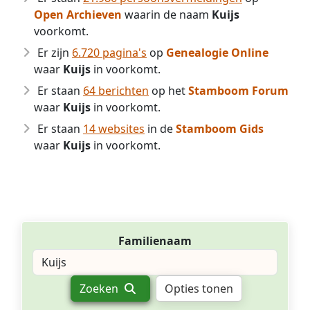
Open Archieven
waarin de naam
Kuijs
voorkomt.
Er zijn
6.720 pagina's
op
Genealogie Online
waar
Kuijs
in voorkomt.
Er staan
64 berichten
op het
Stamboom Forum
waar
Kuijs
in voorkomt.
Er staan
14 websites
in de
Stamboom Gids
waar
Kuijs
in voorkomt.
Familienaam
Zoeken
Opties tonen