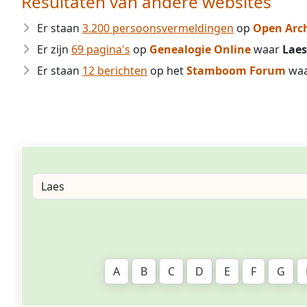
Resultaten van andere websites
Er staan
3.200 persoonsvermeldingen
op
Open Arc
Er zijn
69 pagina's
op
Genealogie Online
waar
Laes
Er staan
12 berichten
op het
Stamboom Forum
wa
A
B
C
D
E
F
G