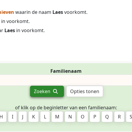
hieven
waarin de naam
Laes
voorkomt.
in voorkomt.
ar
Laes
in voorkomt.
Familienaam
Zoeken
Opties tonen
of klik op de beginletter van een familienaam:
H
I
J
K
L
M
N
O
P
Q
R