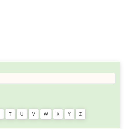
S
T
U
V
W
X
Y
Z