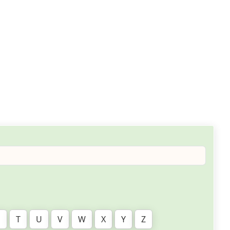
S
T
U
V
W
X
Y
Z