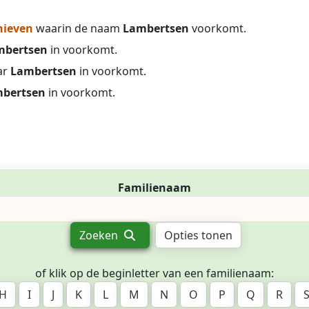
hieven
waarin de naam
Lambertsen
voorkomt.
mbertsen
in voorkomt.
ar
Lambertsen
in voorkomt.
bertsen
in voorkomt.
Familienaam
Zoeken
Opties tonen
of klik op de beginletter van een familienaam:
H
I
J
K
L
M
N
O
P
Q
R