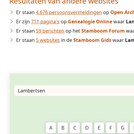
Resultaten van andere websites
Er staan
4.676 persoonsvermeldingen
op
Open Arc
Er zijn
711 pagina's
op
Genealogie Online
waar
La
Er staan
59 berichten
op het
Stamboom Forum
wa
Er staan
5 websites
in de
Stamboom Gids
waar
Lam
A
B
C
D
E
F
G