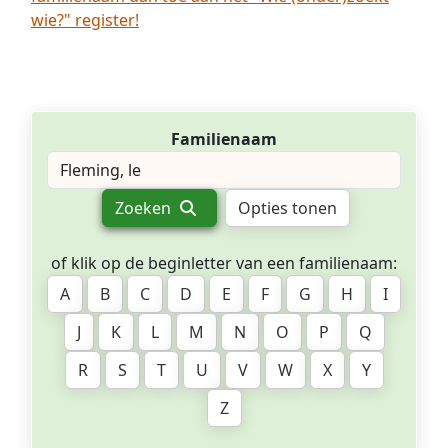
wie?" register!
Familienaam
Zoeken
Opties tonen
of klik op de beginletter van een familienaam:
A
B
C
D
E
F
G
H
I
J
K
L
M
N
O
P
Q
R
S
T
U
V
W
X
Y
Z