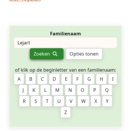
Familienaam
Zoeken
Opties tonen
of klik op de beginletter van een familienaam:
A
B
C
D
E
F
G
H
I
J
K
L
M
N
O
P
Q
R
S
T
U
V
W
X
Y
Z