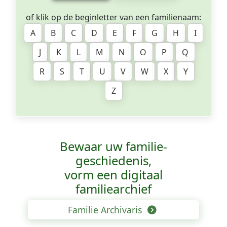
of klik op de beginletter van een familienaam:
A
B
C
D
E
F
G
H
I
J
K
L
M
N
O
P
Q
R
S
T
U
V
W
X
Y
Z
Bewaar uw familie­
geschiedenis,
vorm een digitaal
familiearchief
Familie Archivaris