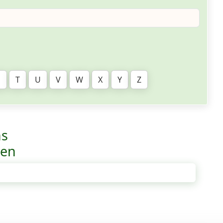
S
T
U
V
W
X
Y
Z
ns
ven