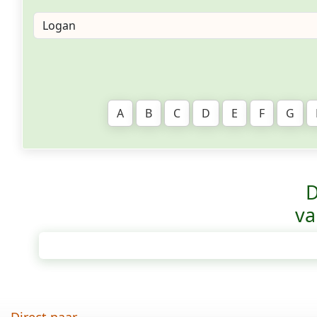
A
B
C
D
E
F
G
D
va