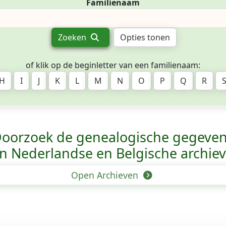
Familienaam
Zoeken
Opties tonen
of klik op de beginletter van een familienaam:
H
I
J
K
L
M
N
O
P
Q
R
oorzoek de genealogische gegeve
n Nederlandse en Belgische archie
Open Archieven