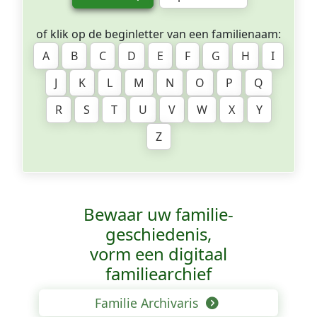
of klik op de beginletter van een familienaam:
A
B
C
D
E
F
G
H
I
J
K
L
M
N
O
P
Q
R
S
T
U
V
W
X
Y
Z
Bewaar uw familie­
geschiedenis,
vorm een digitaal
familiearchief
Familie Archivaris