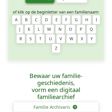
of klik op de beginletter van een familienaam:
A
B
C
D
E
F
G
H
I
J
K
L
M
N
O
P
Q
R
S
T
U
V
W
X
Y
Z
Bewaar uw familie­
geschiedenis,
vorm een digitaal
familiearchief
Familie Archivaris