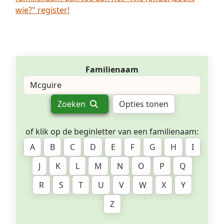
wie?" register!
Familienaam
Zoeken
Opties tonen
of klik op de beginletter van een familienaam:
A
B
C
D
E
F
G
H
I
J
K
L
M
N
O
P
Q
R
S
T
U
V
W
X
Y
Z