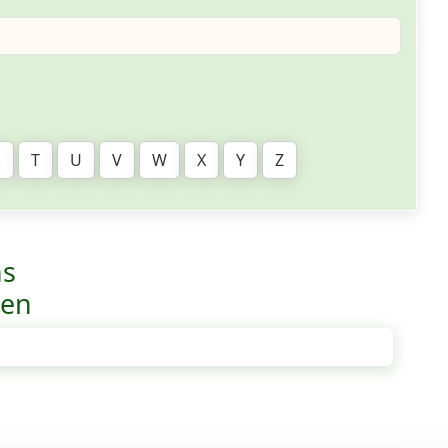
S
T
U
V
W
X
Y
Z
ns
ven