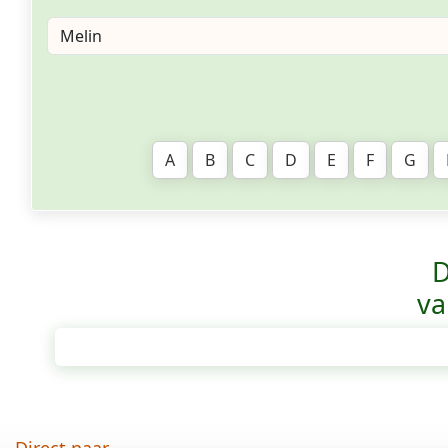
A
B
C
D
E
F
G
D
va