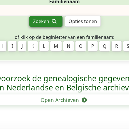
Familienaam
Zoeken
Opties tonen
of klik op de beginletter van een familienaam:
H
I
J
K
L
M
N
O
P
Q
R
oorzoek de genealogische gegeve
n Nederlandse en Belgische archie
Open Archieven