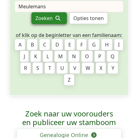
Zoeken
Opties tonen
of klik op de beginletter van een familienaam:
A
B
C
D
E
F
G
H
I
J
K
L
M
N
O
P
Q
R
S
T
U
V
W
X
Y
Z
Zoek naar uw voorouders
en publiceer uw stamboom
Genealogie Online