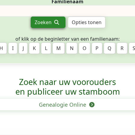
Familienaam
Zoeken
Opties tonen
of klik op de beginletter van een familienaam:
H
I
J
K
L
M
N
O
P
Q
R
Zoek naar uw voorouders
en publiceer uw stamboom
Genealogie Online