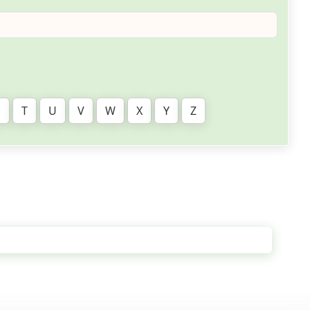
S
T
U
V
W
X
Y
Z