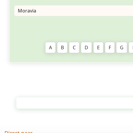
A
B
C
D
E
F
G