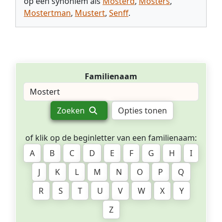
op een synoniem als
Mosterd
,
Mosters
,
Mostertman
,
Mustert
,
Senff
.
Familienaam
Zoeken
Opties tonen
of klik op de beginletter van een familienaam:
A
B
C
D
E
F
G
H
I
J
K
L
M
N
O
P
Q
R
S
T
U
V
W
X
Y
Z