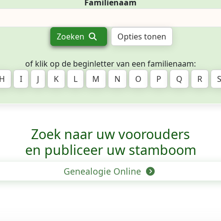
Familienaam
Zoeken
Opties tonen
of klik op de beginletter van een familienaam:
H
I
J
K
L
M
N
O
P
Q
R
Zoek naar uw voorouders
en publiceer uw stamboom
Genealogie Online