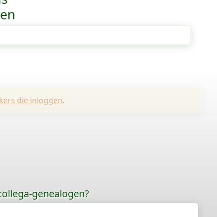
ven
kers die inloggen
.
 collega-genealogen?