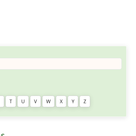
S
T
U
V
W
X
Y
Z
ns