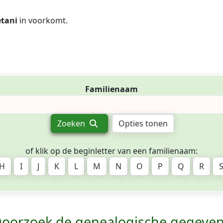
tani
in voorkomt.
Familienaam
Zoeken
Opties tonen
of klik op de beginletter van een familienaam:
H
I
J
K
L
M
N
O
P
Q
R
oorzoek de genealogische gegeve