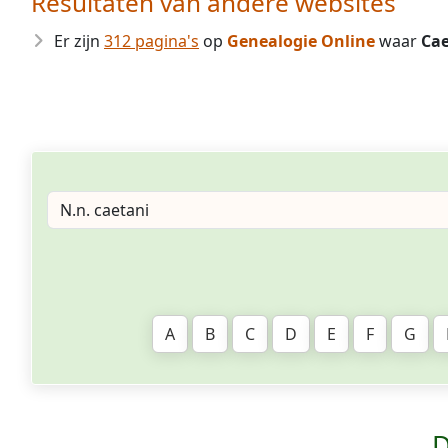
Resultaten van andere websites
Er zijn
312 pagina's
op
Genealogie Online
waar
Cae
A
B
C
D
E
F
G
D