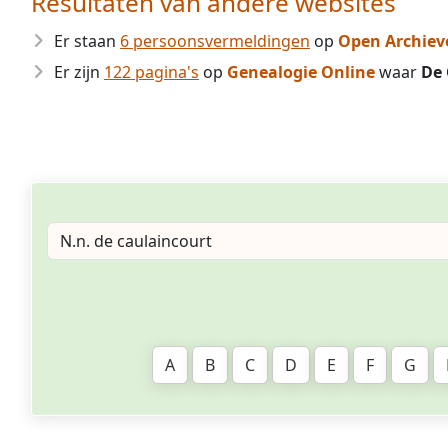
Resultaten van andere websites
Er staan
6 persoonsvermeldingen
op
Open Archiev
Er zijn
122 pagina's
op
Genealogie Online
waar
De 
A
B
C
D
E
F
G