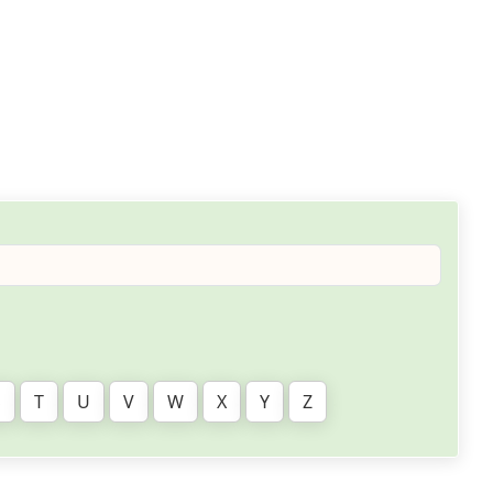
S
T
U
V
W
X
Y
Z