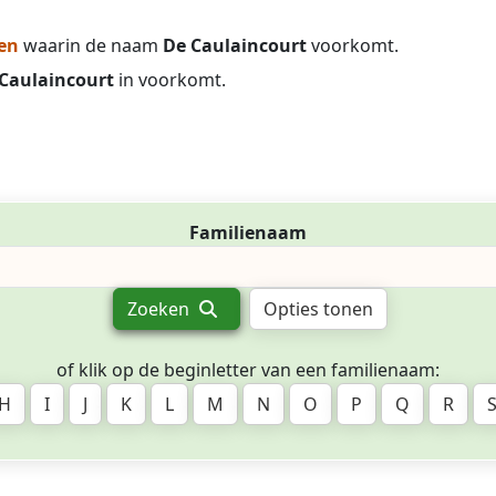
en
waarin de naam
De Caulaincourt
voorkomt.
Caulaincourt
in voorkomt.
Familienaam
Zoeken
Opties tonen
of klik op de beginletter van een familienaam:
H
I
J
K
L
M
N
O
P
Q
R