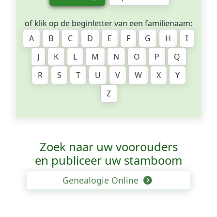
of klik op de beginletter van een familienaam:
A
B
C
D
E
F
G
H
I
J
K
L
M
N
O
P
Q
R
S
T
U
V
W
X
Y
Z
Zoek naar uw voorouders
en publiceer uw stamboom
Genealogie Online