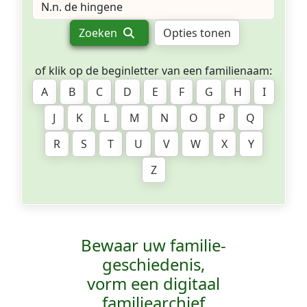
Zoeken
Opties tonen
of klik op de beginletter van een familienaam:
A
B
C
D
E
F
G
H
I
J
K
L
M
N
O
P
Q
R
S
T
U
V
W
X
Y
Z
Bewaar uw familie­
geschiedenis,
vorm een digitaal
familiearchief