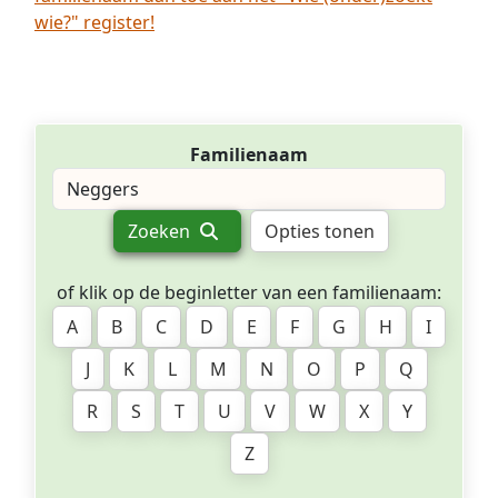
wie?" register!
Familienaam
Zoeken
Opties tonen
of klik op de beginletter van een familienaam:
A
B
C
D
E
F
G
H
I
J
K
L
M
N
O
P
Q
R
S
T
U
V
W
X
Y
Z