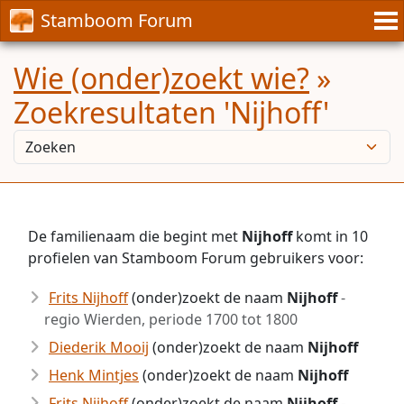
Stamboom Forum
Wie (onder)zoekt wie?
»
Zoekresultaten 'Nijhoff'
De familienaam die begint met
Nijhoff
komt in 10
profielen van Stamboom Forum gebruikers voor:
Frits Nijhoff
(onder)zoekt de naam
Nijhoff
-
regio Wierden, periode 1700 tot 1800
Diederik Mooij
(onder)zoekt de naam
Nijhoff
Henk Mintjes
(onder)zoekt de naam
Nijhoff
Frits Nijhoff
(onder)zoekt de naam
Nijhoff
-