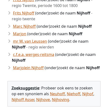
regio Twente, periode 1600 tot 1800
Frits Nijhoff
(onder)zoekt de naam
Nijhoff
-
regio twente
Marc Nijhoff
(onder)zoekt de naam
Nijhoff
Marjon
(onder)zoekt de naam
Nijhoff
mr W. van Leussen
(onder)zoekt de naam
Nijhoff
- regio wierden
c.f.e.a. werges-reitsma
(onder)zoekt de naam
Nijhoff
Marjolein Nijhoff
(onder)zoekt de naam
Nijhoff
Zoeksuggestie
: Probeer ook eens te zoeken
op een synoniem als
Neuhoff
,
Niehoff
,
Nijhof
,
Nijhoff Asser
,
Nijhove
,
Nijhoving
.