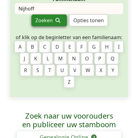
Zoeken
Opties tonen
of klik op de beginletter van een familienaam:
A
B
C
D
E
F
G
H
I
J
K
L
M
N
O
P
Q
R
S
T
U
V
W
X
Y
Z
Zoek naar uw voorouders
en publiceer uw stamboom
Genealogie Online