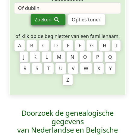
Zoeken
Opties tonen
of klik op de beginletter van een familienaam:
A
B
C
D
E
F
G
H
I
J
K
L
M
N
O
P
Q
R
S
T
U
V
W
X
Y
Z
Doorzoek de genealogische
gegevens
van Nederlandse en Belgische