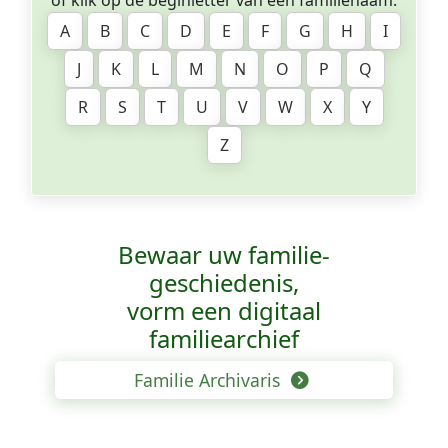
of klik op de beginletter van een familienaam:
A
B
C
D
E
F
G
H
I
J
K
L
M
N
O
P
Q
R
S
T
U
V
W
X
Y
Z
Bewaar uw familie­
geschiedenis,
vorm een digitaal
familiearchief
Familie Archivaris